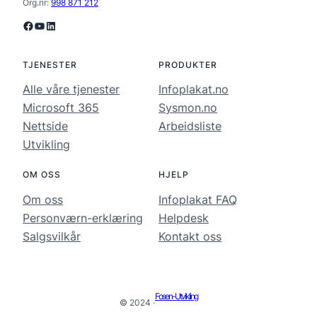
Org.nr:
998 871 212
Lenke til vår facebook-side
Lenke til vår YouTube-kanal
Lenke til vår LinkedIn-konto
TJENESTER
PRODUKTER
Alle våre tjenester
Infoplakat.no
Microsoft 365
Sysmon.no
Nettside
Arbeidsliste
Utvikling
OM OSS
HJELP
Om oss
Infoplakat FAQ
Personværn-erklæring
Helpdesk
Salgsvilkår
Kontakt oss
Fosen-Utvikling
© 2024 ·