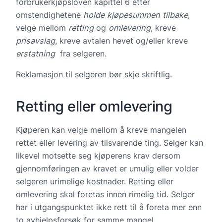
forbrukerkjøpsloven kapittel 6 etter
omstendighetene
holde kjøpesummen tilbake
,
velge mellom
retting
og
omlevering
, kreve
prisavslag
, kreve avtalen hevet og/eller kreve
erstatning
fra selgeren.
Reklamasjon til selgeren bør skje skriftlig.
Retting eller omlevering
Kjøperen kan velge mellom å kreve mangelen
rettet eller levering av tilsvarende ting. Selger kan
likevel motsette seg kjøperens krav dersom
gjennomføringen av kravet er umulig eller volder
selgeren urimelige kostnader. Retting eller
omlevering skal foretas innen rimelig tid. Selger
har i utgangspunktet ikke rett til å foreta mer enn
to avhjelpsforsøk for samme mangel.